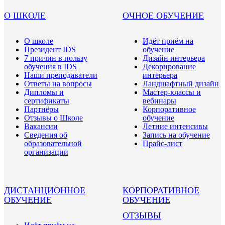
О ШКОЛЕ
ОЧНОЕ ОБУЧЕНИЕ
О школе
Идёт приём на
Президент IDS
обучение
7 причин в пользу
Дизайн интерьера
обучения в IDS
Декорирование
Наши преподаватели
интерьера
Ответы на вопросы
Ландшафтный дизайн
Дипломы и
Мастер-классы и
сертификаты
вебинары
Партнёры
Корпоративное
Отзывы о Школе
обучение
Вакансии
Летние интенсивы
Сведения об
Запись на обучение
образовательной
Прайс-лист
организации
ДИСТАНЦИОННОЕ
КОРПОРАТИВНОЕ
ОБУЧЕНИЕ
ОБУЧЕНИЕ
ОТЗЫВЫ