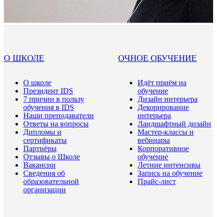
О ШКОЛЕ
ОЧНОЕ ОБУЧЕНИЕ
О школе
Идёт приём на
Президент IDS
обучение
7 причин в пользу
Дизайн интерьера
обучения в IDS
Декорирование
Наши преподаватели
интерьера
Ответы на вопросы
Ландшафтный дизайн
Дипломы и
Мастер-классы и
сертификаты
вебинары
Партнёры
Корпоративное
Отзывы о Школе
обучение
Вакансии
Летние интенсивы
Сведения об
Запись на обучение
образовательной
Прайс-лист
организации