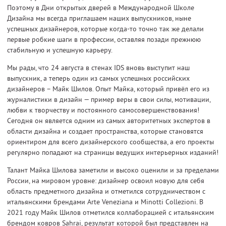
Поэтому в Дни открытых дверей в Международной Школе
Дизайна мы всегда приглашаем наших выпускников, ныне
успешных дизайнеров, которые когда-то точно так же делали
первые робкие шаги в профессии, оставляя позади прежнюю
стабильную и успешную карьеру.
Мы рады, что 24 августа в стенах IDS вновь выступит наш
выпускник, а теперь один из самых успешных российских
дизайнеров – Майк Шилов. Опыт Майка, который привёл его из
журналистики в дизайн — пример веры в свои силы, мотивации,
любви к творчеству и постоянного самосовершенствования!
Сегодня он является одним из самых авторитетных экспертов в
области дизайна и создает пространства, которые становятся
ориентиром для всего дизайнерского сообщества, а его проекты
регулярно попадают на страницы ведущих интерьерных изданий!
Талант Майка Шилова заметили и высоко оценили и за пределами
России, на мировом уровне: дизайнер освоил новую для себя
область предметного дизайна и отметился сотрудничеством с
итальянскими брендами Arte Veneziana и Minotti Collezioni. В
2021 году Майк Шилов отметился коллаборацией с итальянским
брендом ковров Sahrai, результат которой был представлен на