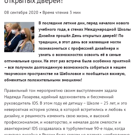
открытых дверей!
08 сентября 2020
• Время чтения 3 мин
В последние летние дни, перед началом нового
учебного года, в стенах Международной Школы
Дизайна прошёл День открытых дверей! По
традиции, в этот день все желающие могли
познакомиться с профессией дизайнера и
узнать о возможностях освоить её в самые
оптимальные сроки. На этот раз встреча была особенно приятной
– все получили долгожданную возможность собраться в нашем
творческом пространстве на Шаболовке и пообщаться вживую,
обменяться положительными эмоциями!
Правильный тон мероприятию своим выступлением задала
Надежда Лазарева, идейный вдохновитель и бессменный
руководитель IDS. В этом году её детищу – Школе – 25 лет, и это
невероятная история успеха, в которой встретились и любовь к
дизайну, и решимость изменить свою жизнь, и высокий
профессионализм, и новаторство, и немалая доля смелости и
авантюризма! IDS создавалась в турбулентные 90-е годы, когда
культура дизайна в России была совсем не развита, необходимые