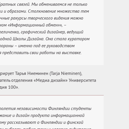
ратных связей. Мы обмениваемся не только
ми и образами. Столкновение множества тем
ичные ракурсы творческого видения можно
мом «Информационный обмен»», –
еличенко, графический дизайнер, ведущий
одной Школы Дизайна. Она стала куратором
тороны – именно под ее руководством
 представить свои работы на выставке.
ирует Тарья Ниеминен (Tarja Nieminen),
атель отделения «Медиа дизайн» Университета
дия 100».
столетия независимости Финляндии студенты
ржание и дизайн продукта информационной
ому рассказывают о Финляндии и финской