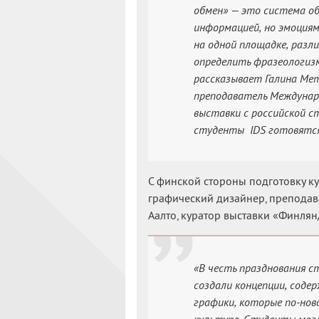
обмен» — это система об
информацией, но эмоция
на одной площадке, разл
определить фразеологиз
рассказывает Галина Мет
преподаватель Междунар
выставки с российской с
студенты IDS готовятся
С финской стороны подготовку кур
графический дизайнер, преподав
Аалто, куратор выставки «Финлян
«В честь празднования 
создали концепции, соде
графики, которые по-нов