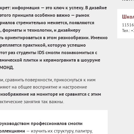
секрет: информация
— это
ключ к успеху. В дизайне
этого принципа особенно важно — рынок
Школ
риалов стремительно меняется, появляются
115162
, форматы и технологии, и дизайнеру
Тел.:
+
ь ориентироваться в этом разнообразии. Именно
дкрепляется практикой, которую успешно
тот раз студенты IDS смогли познакомиться с
мической плитки и керамогранита в шоуруме
ОМОНД.
и, сравнить поверхности, прикоснуться к ним
влияют на общее восприятие и настроение
 изображение на мониторе не сравнятся с этим
рактические занятия так важны.
руководством профессионалов смогли
коллекциями
— изучить их структуру, палитру,