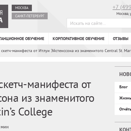
+7 (49
МОСКВА
Москва, 
САНКТ-ПЕТЕРБУРГ
ТАНЦИОННОЕ ОБУЧЕНИЕ
КОРПОРАТИВНОЕ ОБУЧЕНИЕ
ОТЗЫВЫ
кетч-манифеста от Итлуи Эйстенссона из знаменитого Central St. Mart
НОВ
кетч-манифеста от
Блог
сона из знаменитого
Жизн
in’s College
Отчёт
 мин
КОН