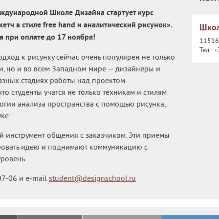
еждународной Школе Дизайна стартует курс
етч в стиле free hand и аналитический рисунок».
Школ
а при оплате до 17 ноября!
115162
Тел.:
+
дход к рисунку сейчас очень популярен не только
и, но и во всем Западном мире — дизайнеры и
азных стадиях работы над проектом.
что студенты учатся не только техникам и стилям
логии анализа пространства с помощью рисунка,
ке.
ный инструмент общения с заказчиком. Эти приемы
ровать идею и поднимают коммуникацию с
ровень.
07-06 и e-mail
student@designschool.ru