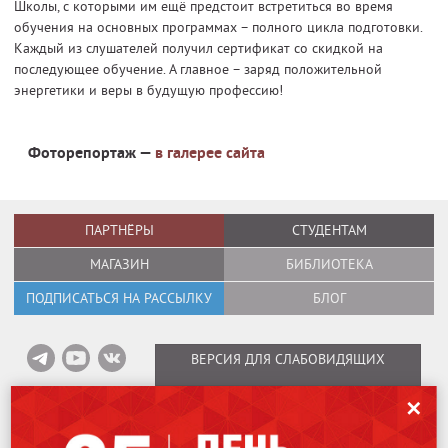
Школы, с которыми им ещё предстоит встретиться во время
обучения на основных программах – полного цикла подготовки.
Каждый из слушателей получил сертификат со скидкой на
последующее обучение. А главное – заряд положительной
энергетики и веры в будущую профессию!
Фоторепортаж —
в галерее сайта
ПАРТНЁРЫ
СТУДЕНТАМ
МАГАЗИН
БИБЛИОТЕКА
ПОДПИСАТЬСЯ НА РАССЫЛКУ
БЛОГ
ВЕРСИЯ ДЛЯ СЛАБОВИДЯЩИХ
✕
Информация об оплате вебинаров
/
Карта сайта
/
Политика в отношении
обработки персональных данных