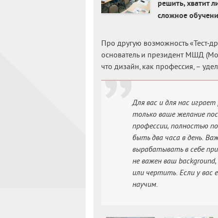
решить, хватит л
сложное обучение
Про другую возможность «Тест-др
основатель и президент МШД (Мос
что дизайн, как профессия, – уде
Для вас и для нас играе
только ваше желание пос
профессии, полностью пог
быть два часа в день. В
вырабатывать в себе при
не важен ваш background
или чертить. Если у вас 
научим.