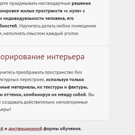
дете придумывать нестандартные
решения
анировке жилых пространств «с нуля» с
м индивидуальности человека, его
бностей.
Научитесь делать любое помещение
, наполнять смыслом каждый уголок.
орирование интерьера
учитесь преображать пространство без
ектурных перестроек,
используя только
чные материалы, их текстуры и фактуры,
 и оттенки, комбинируя их между собой.
Вы
е создавать действительно неповторимые
ьеры!
ой
и
дистанционной
формы обучения.