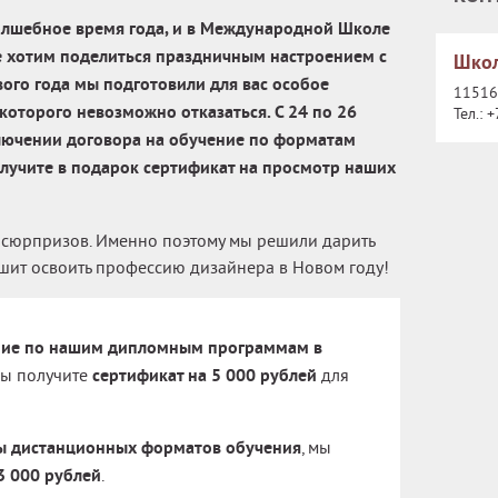
олшебное время года, и в Международной Школе
 хотим поделиться праздничным настроением с
Школ
вого года мы подготовили для вас особое
115162
которого невозможно отказаться. С 24 по 26
Тел.:
+
лючении договора на обучение по форматам
олучите в подарок сертификат на просмотр наших
 сюрпризов. Именно поэтому мы решили дарить
ешит освоить профессию дизайнера в Новом году!
ние по нашим дипломным программам в
 вы получите
сертификат на 5 000 рублей
для
 дистанционных форматов обучения
, мы
3 000 рублей
.