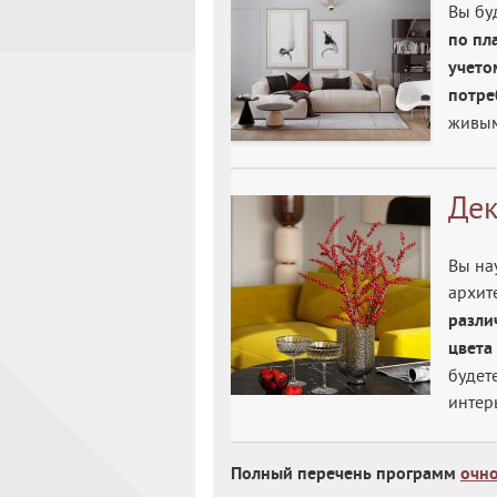
Вы бу
по пл
учето
потре
живым
Дек
Вы на
архит
разли
цвета
будет
интер
Полный перечень программ
очн