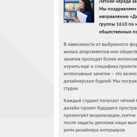
Летняя череда з
Мы поздравляем 
направлению «Ди
группы 1610 по 
общественных по
В зависимости от выбранного фо
жилых апартаментов или обществ
занятия проходят более интенсив
изучить ещё и специфику проек
интенсивные занятия – это возмо
дизайнерских будней. Мы погруж
студии.
Каждый студент получает чёткий 
дизайн-проект будущего простра
презентуют визуализации, скетчи
после защиты диплома наши выпу
ритм дизайнера интерьеров.