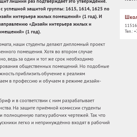
ащит лишний раз подтверждает это утверждение.
с успешной защитой группы: 1615, 1614, 1625 по
зайн интерьера жилых помещений» (1 год). И
Школ
направлению «Дизайн интерьера жилых и
115162
мещений» (1 год).
Тел.:
+
рмата, наши студенты делают дипломный проект
енного помещения. Хотя во втором случае
но, ведь за один и тот же срок необходимо
тирования общественных помещений. Но подобные
жность приблизить обучение к реалиям
аем в профессию и обучаем в режиме дизайн-
бриф и в соответствии с ним разрабатывает
нства. На защите приёмной комиссии студенты
 и полноценную папку рабочих чертежей. Так что
скники легко и непринуждённо входят в рабочий