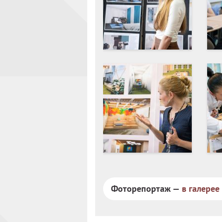
Фоторепортаж —
в галерее