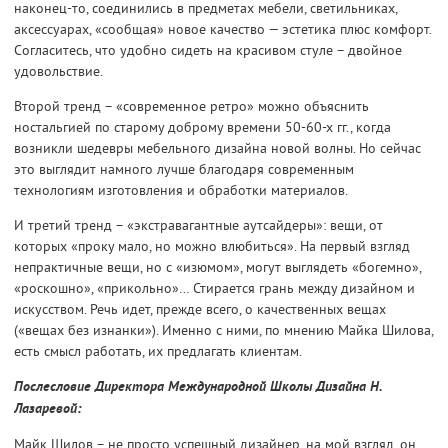
наконец-то, соединились в предметах мебели, светильниках,
аксессуарах, «сообщая» новое качество — эстетика плюс комфорт.
Согласитесь, что удобно сидеть на красивом стуле – двойное
удовольствие.
Второй тренд – «современное ретро» можно объяснить
ностальгией по старому доброму времени 50-60-х гг., когда
возникли шедевры мебельного дизайна новой волны. Но сейчас
это выглядит намного лучше благодаря современным
технологиям изготовления и обработки материалов.
И третий тренд – «экстравагантные аутсайдеры»: вещи, от
которых «проку мало, но можно влюбиться». На первый взгляд
непрактичные вещи, но с «изюмом», могут выглядеть «богемно»,
«роскошно», «прикольно»… Стирается грань между дизайном и
искусством. Речь идет, прежде всего, о качественных вещах
(«вещах без изнанки»). Именно с ними, по мнению Майка Шилова,
есть смысл работать, их предлагать клиентам.
Послесловие Директора Международной Школы Дизайна Н.
Лазаревой:
Майк Шилов – не просто успешный дизайнер, на мой взгляд, он