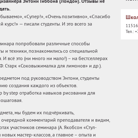
изайнера Энтони Гиббона (Лондон). Отзывы не
дать.
бываемо», «Супер!», «Очень позитивно», «Спасибо
Школ
 курс!» — писали студенты. И это всего за
115162
Тел.:
+
семинара попробовали различные способы
ы и техники, познакомились со специальной
И всё это (ни много ни мало!) – на бестселлерах
 Ф. Старк «Соковыжималка для лимонов» и др.).
едметом под руководством Энтони, студенты
рию создания каждого из объектов.
 by step отработка навыков рисования для
пошаговая.
дмета, мы будем их подчёркивать,
 очередной комментарий преподавателя и видим,
отах участников семинара (А. Якобсон «Стул-
 новых мастер-классов, а главное – опыта и