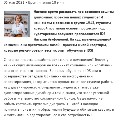
05 мая 2021
• Время чтения 18 мин
Настало время рассказать про весенние защиты
дипломных проектов наших студентов! И
начнем мы с рассказа о группе 1912, студенты
которой постигали основы профессии под
кураторством ведущего преподавателя IDS
Натальи Агафоновой. На суд экзаменационной
комиссии они представили дизайн-проекты жилой квартиры,
которые резюмировали весь их опыт обучения в
IDS
!
С чего начинается дизайн-проект жилого помещения? Теперь у
начинающих дизайнеров не возникнет сомнений или колебаний
при ответе на этот вопрос! За время обучения в IDS они в
совершенстве овладели британскими инструментами
проектирования, которые четко прописывают все ступени работы
над дизайн-проектом. Вчерашние студенты, а теперь уже
дипломированные дизайнеры точно знают, что залог успешной
работы – в грамотно составленном брифе. А еще важно не
забыть составить круговые диаграммы – чтобы наглядно
понимать привычки и образ жизни будущего обитателя квартиры
и максимально адаптировать ее к его потребностям!