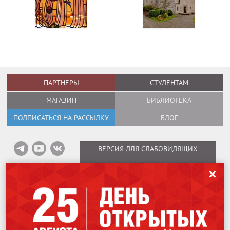
ПАРТНЁРЫ
СТУДЕНТАМ
МАГАЗИН
БИБЛИОТЕКА
ПОДПИСАТЬСЯ НА РАССЫЛКУ
БЛОГ
ВЕРСИЯ ДЛЯ СЛАБОВИДЯЩИХ
✕
Информация об оплате вебинаров
/
Карта сайта
/
Политика в отношении
обработки персональных данных
Copyright © 1995–2026
International Design School (Международная Школа
Дизайна)
Лицензия № Л035-01298-77/00184853.
115162
,
Москва
,
ул. Шаболовка, 31Г.
Мы используем файлы cookies для улучшения работы сайта. Оставаясь