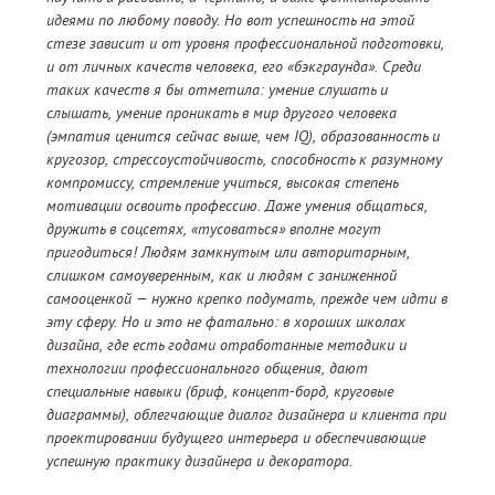
идеями по любому поводу. Но вот успешность на этой
стезе зависит и от уровня профессиональной подготовки,
и от личных качеств человека, его «бэкграунда». Среди
таких качеств я бы отметила: умение слушать и
слышать, умение проникать в мир другого человека
(эмпатия ценится сейчас выше, чем IQ), образованность и
кругозор, стрессоустойчивость, способность к разумному
компромиссу, стремление учиться, высокая степень
мотивации освоить профессию. Даже умения общаться,
дружить в соцсетях, «тусоваться» вполне могут
пригодиться! Людям замкнутым или авторитарным,
слишком самоуверенным, как и людям с заниженной
самооценкой — нужно крепко подумать, прежде чем идти в
эту сферу. Но и это не фатально: в хороших школах
дизайна, где есть годами отработанные методики и
технологии профессионального общения, дают
специальные навыки (бриф, концепт-борд, круговые
диаграммы), облегчающие диалог дизайнера и клиента при
проектировании будущего интерьера и обеспечивающие
успешную практику дизайнера и декоратора.