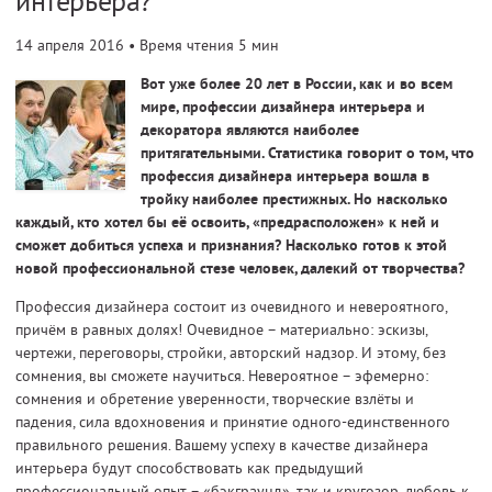
интерьера?
14 апреля 2016
• Время чтения 5 мин
Вот уже более 20 лет в России, как и во всем
мире, профессии дизайнера интерьера и
декоратора являются наиболее
притягательными. Статистика говорит о том, что
профессия дизайнера интерьера вошла в
тройку наиболее престижных. Но насколько
каждый, кто хотел бы её освоить, «предрасположен» к ней и
сможет добиться успеха и признания? Насколько готов к этой
новой профессиональной стезе человек, далекий от творчества?
Профессия дизайнера состоит из очевидного и невероятного,
причём в равных долях! Очевидное – материально: эскизы,
чертежи, переговоры, стройки, авторский надзор. И этому, без
сомнения, вы сможете научиться. Невероятное – эфемерно:
сомнения и обретение уверенности, творческие взлёты и
падения, сила вдохновения и принятие одного-единственного
правильного решения. Вашему успеху в качестве дизайнера
интерьера будут способствовать как предыдущий
профессиональный опыт – «бэкграунд», так и кругозор, любовь к