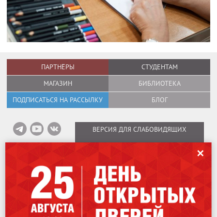
ПАРТНЁРЫ
СТУДЕНТАМ
МАГАЗИН
БИБЛИОТЕКА
ПОДПИСАТЬСЯ НА РАССЫЛКУ
БЛОГ
ВЕРСИЯ ДЛЯ СЛАБОВИДЯЩИХ
✕
Информация об оплате вебинаров
/
Карта сайта
/
Политика в отношении
обработки персональных данных
Copyright © 1995–2026
International Design School (Международная Школа
Дизайна)
Лицензия № Л035-01298-77/00184853.
115162
,
Москва
,
ул. Шаболовка, 31Г.
Мы используем файлы cookies для улучшения работы сайта. Оставаясь
707-07-06
+7 (499)
на нашем сайте, вы соглашаетесь на использование файлов cookies.