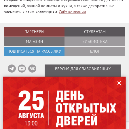
помещений, ванной комнаты и кухни, а также декоративные
элементы к этим коллекциям.
Сайт компании
ПАРТНЁРЫ
СТУДЕНТАМ
МАГАЗИН
БИБЛИОТЕКА
ПОДПИСАТЬСЯ НА РАССЫЛКУ
БЛОГ
ВЕРСИЯ ДЛЯ СЛАБОВИДЯЩИХ
✕
Информация об оплате вебинаров
/
Карта сайта
/
Политика в отношении
обработки персональных данных
Copyright © 1995–2026
International Design School (Международная Школа
Дизайна)
Лицензия № Л035-01298-77/00184853.
115162
,
Москва
,
ул. Шаболовка, 31Г.
Мы используем файлы cookies для улучшения работы сайта. Оставаясь
707-07-06
+7 (499)
на нашем сайте, вы соглашаетесь на использование файлов cookies.
Чтобы ознакомиться с Политикой конфиденциальности,
нажмите здесь
.