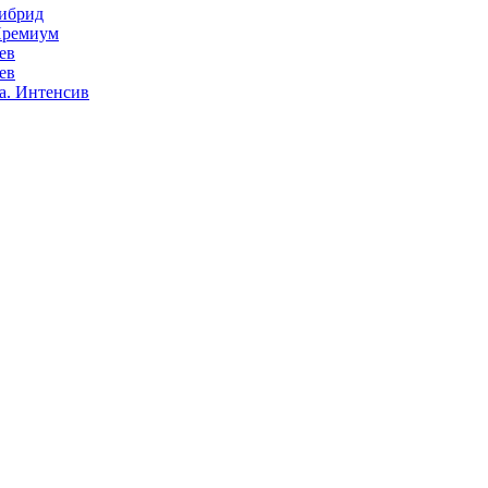
Гибрид
Премиум
ев
ев
а. Интенсив