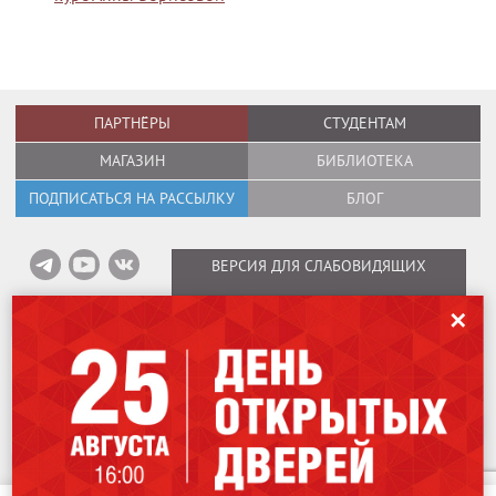
ПАРТНЁРЫ
СТУДЕНТАМ
МАГАЗИН
БИБЛИОТЕКА
ПОДПИСАТЬСЯ НА РАССЫЛКУ
БЛОГ
ВЕРСИЯ ДЛЯ СЛАБОВИДЯЩИХ
✕
Информация об оплате вебинаров
/
Карта сайта
/
Политика в отношении
обработки персональных данных
Мы используем файлы cookies для улучшения работы сайта. Оставаясь
Copyright © 1995–2026
International Design School (Международная Школа
на нашем сайте, вы соглашаетесь на использование файлов cookies.
Дизайна)
Чтобы ознакомиться с Политикой конфиденциальности,
нажмите здесь
.
Лицензия № Л035-01298-77/00184853.
115162
,
Москва
,
ул. Шаболовка, 31Г.
Я согласен
707-07-06
+7 (499)