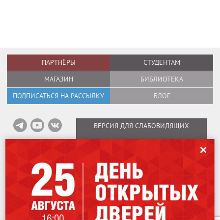
ПАРТНЁРЫ
СТУДЕНТАМ
МАГАЗИН
БИБЛИОТЕКА
ПОДПИСАТЬСЯ НА РАССЫЛКУ
БЛОГ
ВЕРСИЯ ДЛЯ СЛАБОВИДЯЩИХ
✕
Информация об оплате вебинаров
/
Карта сайта
/
Политика в отношении
обработки персональных данных
Мы используем файлы cookies для улучшения работы сайта. Оставаясь
Copyright © 1995–2026
International Design School (Международная Школа
на нашем сайте, вы соглашаетесь на использование файлов cookies.
Дизайна)
Чтобы ознакомиться с Политикой конфиденциальности,
нажмите здесь
.
Лицензия № Л035-01298-77/00184853.
115162
,
Москва
,
ул. Шаболовка, 31Г.
Я согласен
707-07-06
+7 (499)