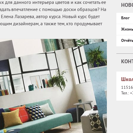
х для данного интерьера цветов и как сочетать ее
НОВ
оздать впечатление с помощью доски образцов? На
 Елена Лазарева, автор курса. Новый курс будет
Блог
щим дизайнерам, а также тем, кто продумывает
Жизн
Отчёт
КОН
Школ
115162
Тел.:
+