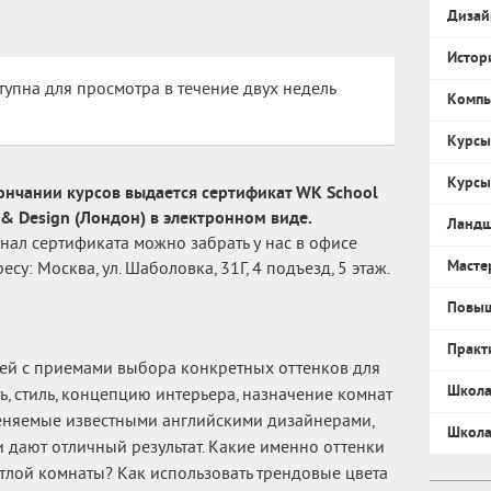
Дизай
Истор
тупна для просмотра в течение двух недель
Компь
Курсы
Курсы
ончании курсов выдается сертификат WK School
t & Design (Лондон) в электронном виде.
Ландш
нал сертификата можно забрать у нас в офисе
Масте
есу: Москва, ул. Шаболовка, 31Г, 4 подъезд, 5 этаж.
Повыш
Практ
ей с приемами выбора конкретных оттенков для
Школа
ь, стиль, концепцию интерьера, назначение комнат
еняемые известными английскими дизайнерами,
Школа
и дают отличный результат. Какие именно оттенки
етлой комнаты? Как использовать трендовые цвета