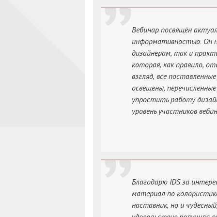
Вебинар посвящён актуа
информативностью. Он н
дизайнерам, так и прак
которая, как правило, от
взгляд, все поставленны
освещены, перечисленные
упростить работу дизай
уровень участников вебин
Благодарю IDS за интере
материал по колористике
наставник, но и чудесны
удовольствие получила 