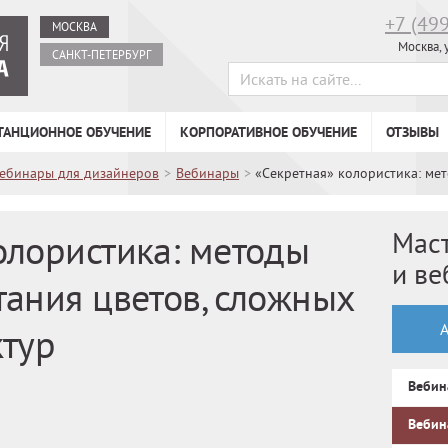
+7 (49
МОСКВА
Москва, 
САНКТ-ПЕТЕРБУРГ
ТАНЦИОННОЕ ОБУЧЕНИЕ
КОРПОРАТИВНОЕ ОБУЧЕНИЕ
ОТЗЫВЫ
вебинары для дизайнеров
>
Вебинары
>
«Секретная» колористика: мет
Мас
олористика: методы
и в
тания цветов, сложных
ктур
Вебин
Вебин