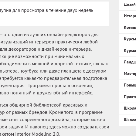
Дизай
тупна для просмотра в течение двух недель
Истор
Компь
– это один из лучших онлайн-редакторов для
Курсы
визуализаций интерьеров практически любой
для декораторов и дизайнеров интерьера,
Курсы
тляющие возможности при минимальных
Ландш
обходимости в мощной и дорогой технике, так как
пьютера, ноутбука или даже планшета с доступом
Масте
не требуется какая-то предварительная подготовка
рументария. Программа проста в освоении,
Повыш
тивно понятный и дружелюбный интерфейс.
Практ
аться обширной библиотекой красивых и
Школа
ур от разных брендов. Кроме того, в программе
нные сеты современного дизайна, которые можно
Школа
вои задачи. И наконец здесь можно создавать свои
етом Interior Modeling 2.0.