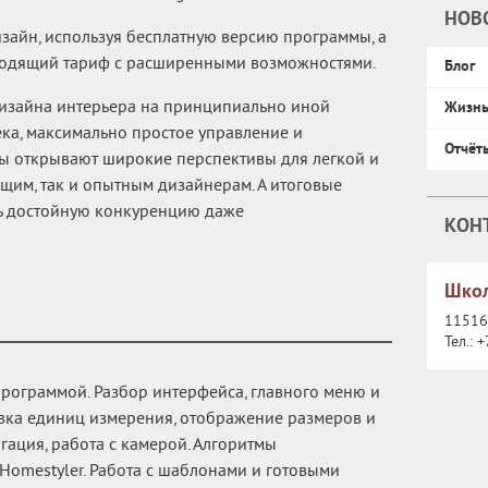
НОВ
зайн, используя бесплатную версию программы, а
ходящий тариф с расширенными возможностями.
Блог
дизайна интерьера на принципиально иной
Жизн
тека, максимально простое управление и
Отчёт
ы открывают широкие перспективы для легкой и
им, так и опытным дизайнерам. А итоговые
ь достойную конкуренцию даже
КОН
Школ
115162
Тел.:
+
программой. Разбор интерфейса, главного меню и
овка единиц измерения, отображение размеров и
игация, работа с камерой. Алгоритмы
 Homestyler. Работа с шаблонами и готовыми