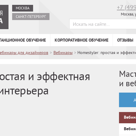
+7 (49
МОСКВА
Москва, 
САНКТ-ПЕТЕРБУРГ
ТАНЦИОННОЕ ОБУЧЕНИЕ
КОРПОРАТИВНОЕ ОБУЧЕНИЕ
ОТЗЫВЫ
вебинары для дизайнеров
>
Вебинары
>
Homestyler: простая и эффект
Мас
ростая и эффектная
и в
интерьера
Вебин
Вебин