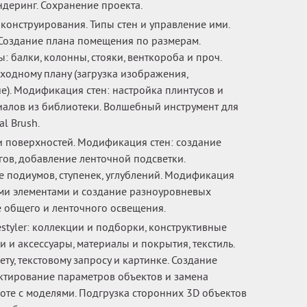
ндеринг. Сохранение проекта.
конструирования. Типы стен и управление ими.
 Создание плана помещения по размерам.
 балки, колонны, стояки, венткороба и проч.
ходному плану (загрузка изображения,
е). Модификация стен: настройка плинтусов и
иалов из библиотеки. Волшебный инструмент для
l Brush.
 поверхностей. Модификация стен: создание
ов, добавление ленточной подсветки.
 подиумов, ступенек, углублений. Модификация
ми элементами и создание разноуровневых
е общего и ленточного освещения.
tyler: коллекции и подборки, конструктивные
и и аксессуары, материалы и покрытия, текстиль.
ту, текстовому запросу и картинке. Создание
ктирование параметров объектов и замена
боте с моделями. Подгрузка сторонних 3D объектов