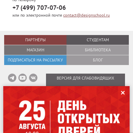
+7 (499) 707-07-06
или по электронной почте
contact@designschool.ru
ПАРТНЁРЫ
СТУДЕНТАМ
МАГАЗИН
БИБЛИОТЕКА
ПОДПИСАТЬСЯ НА РАССЫЛКУ
БЛОГ
ВЕРСИЯ ДЛЯ СЛАБОВИДЯЩИХ
✕
Информация об оплате вебинаров
/
Карта сайта
/
Политика в отношении
обработки персональных данных
Мы используем файлы cookies для улучшения работы сайта. Оставаясь
Copyright © 1995–2026
International Design School (Международная Школа
на нашем сайте, вы соглашаетесь на использование файлов cookies.
Дизайна)
Чтобы ознакомиться с Политикой конфиденциальности,
нажмите здесь
.
Лицензия № Л035-01298-77/00184853.
115162
,
Москва
,
ул. Шаболовка, 31Г.
Я согласен
707-07-06
+7 (499)