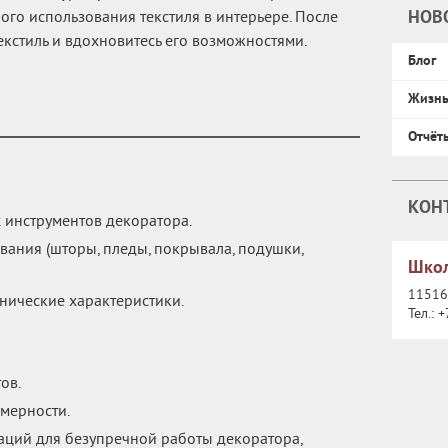
НОВ
ного использования текстиля в интерьере. После
кстиль и вдохновитесь его возможностями.
Блог
Жизн
Отчёт
КОН
х инструментов декоратора.
вания (шторы, пледы, покрывала, подушки,
Школ
115162
хнические характеристики.
Тел.:
+
ов.
змерности.
ций для безупречной работы декоратора,