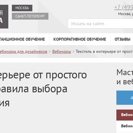
+7 (49
МОСКВА
Москва, 
САНКТ-ПЕТЕРБУРГ
ТАНЦИОННОЕ ОБУЧЕНИЕ
КОРПОРАТИВНОЕ ОБУЧЕНИЕ
ОТЗЫВЫ
вебинары для дизайнеров
>
Вебинары
>
Текстиль в интерьере от прос
Мас
ерьере от простого
и в
равила выбора
ия
Вебин
Вебин