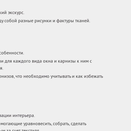
ий экскурс.
ду собой разные рисунки и фактуры тканей.
собенности.
и для каждого вида окна и карнизы к ним с
я.
низов, что необходимо учитывать и как избежать
зации интерьера.
огающие уравновесить, собрать, сделать
м за счет текстиля.