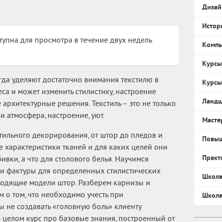
Дизай
Истор
тупна для просмотра в течение двух недель
Компь
Курсы
гда уделяют достаточно внимания текстилю в
Курсы
еса и может изменить стилистику, настроение
Ландш
 архитектурные решения. Текстиль – это не только
и атмосфера, настроение, уют.
Масте
тильного декорирования, от штор до пледов и
Повыш
е характеристики тканей и для каких целей они
Практ
бивки, а что для столового белья. Научимся
 и фактуры для определенных стилистических
Школа
ходящие модели штор. Разберем карнизы и
 о том, что необходимо учесть при
Школа
ы не создавать «головную боль» клиенту
 целом курс про базовые знания, построенный от