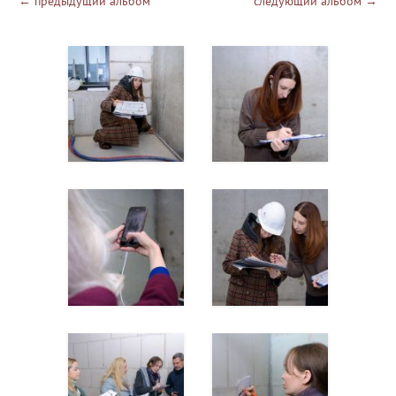
←
предыдущий альбом
следующий альбом
→