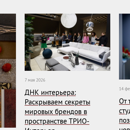
7 мая 2026
14 фе
ДНК интерьера:
От 
Раскрываем секреты
сту
мировых брендов в
поз
пространстве ТРИО-
нов