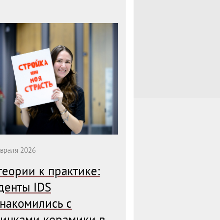
7 февраля 2026
враля 2026
Практический 
теории к практике:
высоте: студен
денты IDS
провели обме
накомились с
Hide
инками керамики в