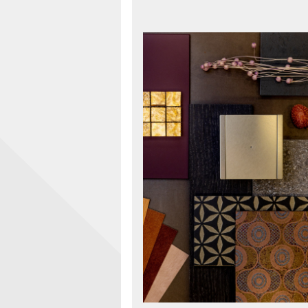
терьера: итоги
 Кати Карлинг в