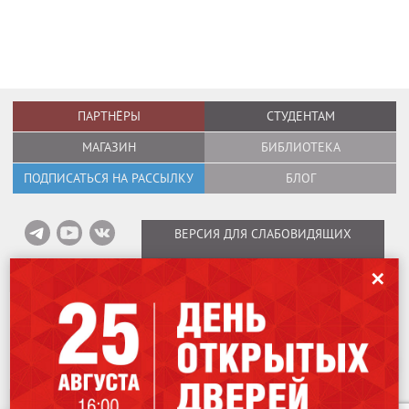
ПАРТНЁРЫ
СТУДЕНТАМ
МАГАЗИН
БИБЛИОТЕКА
ПОДПИСАТЬСЯ НА РАССЫЛКУ
БЛОГ
ВЕРСИЯ ДЛЯ СЛАБОВИДЯЩИХ
✕
Информация об оплате вебинаров
/
Карта сайта
/
Политика в отношении
обработки персональных данных
Мы используем файлы cookies для улучшения работы сайта. Оставаясь
Copyright © 1995–2026
International Design School (Международная Школа
на нашем сайте, вы соглашаетесь на использование файлов cookies.
Дизайна)
Чтобы ознакомиться с Политикой конфиденциальности,
нажмите здесь
.
Лицензия № Л035-01298-77/00184853.
115162
,
Москва
,
ул. Шаболовка, 31Г.
Я согласен
707-07-06
+7 (499)