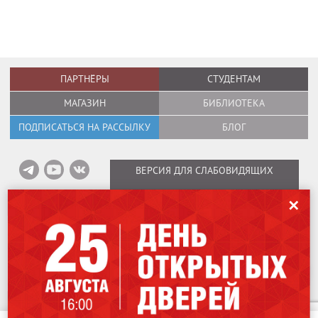
ПАРТНЁРЫ
СТУДЕНТАМ
МАГАЗИН
БИБЛИОТЕКА
ПОДПИСАТЬСЯ НА РАССЫЛКУ
БЛОГ
ВЕРСИЯ ДЛЯ СЛАБОВИДЯЩИХ
✕
Информация об оплате вебинаров
/
Карта сайта
/
Политика в отношении
обработки персональных данных
Мы используем файлы cookies для улучшения работы сайта. Оставаясь
Copyright © 1995–2026
International Design School (Международная Школа
на нашем сайте, вы соглашаетесь на использование файлов cookies.
Дизайна)
Чтобы ознакомиться с Политикой конфиденциальности,
нажмите здесь
.
Лицензия № Л035-01298-77/00184853.
115162
,
Москва
,
ул. Шаболовка, 31Г.
Я согласен
707-07-06
+7 (499)