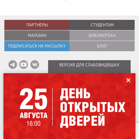
ПАРТНЁРЫ
СТУДЕНТАМ
МАГАЗИН
БИБЛИОТЕКА
ПОДПИСАТЬСЯ НА РАССЫЛКУ
БЛОГ
ВЕРСИЯ ДЛЯ СЛАБОВИДЯЩИХ
✕
Информация об оплате вебинаров
/
Карта сайта
/
Политика в отношении
обработки персональных данных
Copyright © 1995–2026
International Design School (Международная Школа
Дизайна)
Лицензия № Л035-01298-77/00184853.
115162
,
Москва
,
ул. Шаболовка, 31Г.
Мы используем файлы cookies для улучшения работы сайта. Оставаясь
707-07-06
+7 (499)
на нашем сайте, вы соглашаетесь на использование файлов cookies.
Чтобы ознакомиться с Политикой конфиденциальности,
нажмите здесь
.
Развитие и поддержка сайта:
Webit
Я согласен