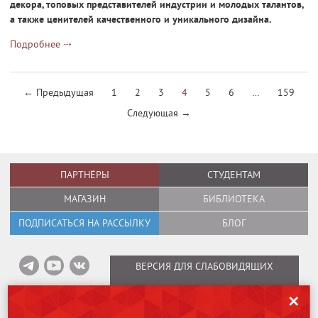
декора, топовых представителей индустрии и молодых талантов,
а также ценителей качественного и уникального дизайна.
Подробнее
← Предыдущая
1
2
3
4
5
6
…
159
Следующая →
ПАРТНЁРЫ
СТУДЕНТАМ
МАГАЗИН
БИБЛИОТЕКА
ПОДПИСАТЬСЯ НА РАССЫЛКУ
БЛОГ
ВЕРСИЯ ДЛЯ СЛАБОВИДЯЩИХ
✕
Информация об оплате вебинаров
/
Карта сайта
/
Политика в отношении
обработки персональных данных