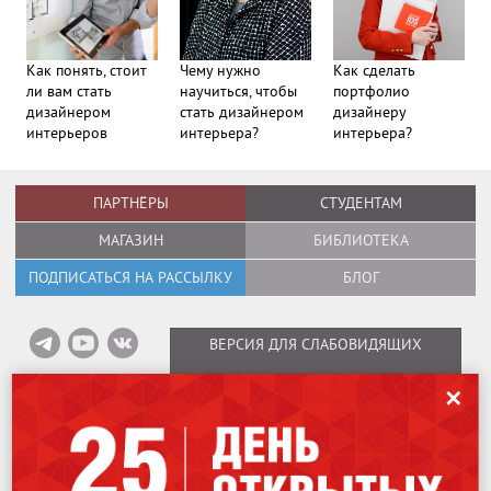
Как понять, стоит
Чему нужно
Как сделать
ли вам стать
научиться, чтобы
портфолио
дизайнером
стать дизайнером
дизайнеру
интерьеров
интерьера?
интерьера?
ПАРТНЁРЫ
СТУДЕНТАМ
МАГАЗИН
БИБЛИОТЕКА
ПОДПИСАТЬСЯ НА РАССЫЛКУ
БЛОГ
ВЕРСИЯ ДЛЯ СЛАБОВИДЯЩИХ
✕
Информация об оплате вебинаров
/
Карта сайта
/
Политика в отношении
обработки персональных данных
Copyright © 1995–2026
International Design School (Международная Школа
Дизайна)
Лицензия № Л035-01298-77/00184853.